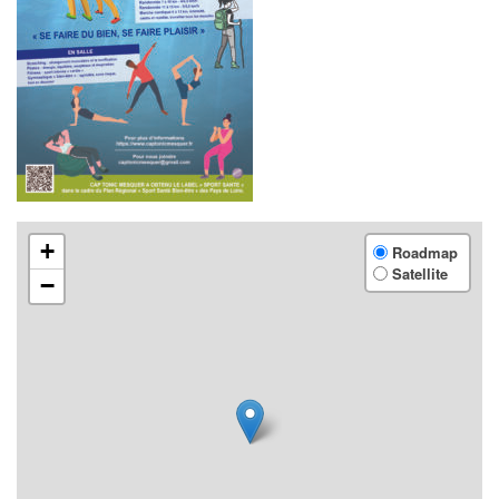
+
Roadmap
Satellite
−