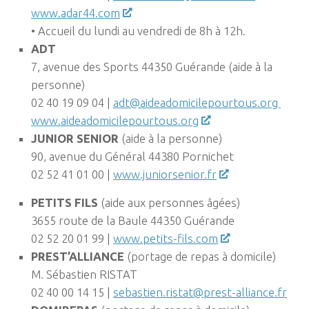
www.adar44.com
• Accueil du lundi au vendredi de 8h à 12h.
ADT
7, avenue des Sports 44350 Guérande (aide à la
personne)
02 40 19 09 04 |
adt@aideadomicilepourtous.org
www.aideadomicilepourtous.org
JUNIOR SENIOR
(aide à la personne)
90, avenue du Général 44380 Pornichet
02 52 41 01 00 |
www.juniorsenior.fr
PETITS FILS
(aide aux personnes âgées)
3655 route de la Baule 44350 Guérande
02 52 20 01 99 |
www.petits-fils.com
PREST’ALLIANCE
(portage de repas à domicile)
M. Sébastien RISTAT
02 40 00 14 15 |
sebastien.ristat@prest-alliance.fr