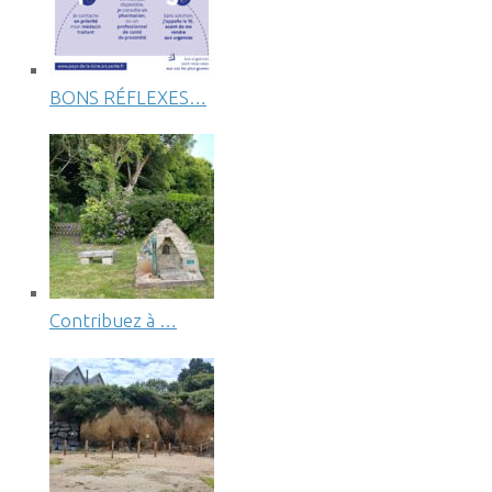
BONS RÉFLEXES…
Contribuez à …