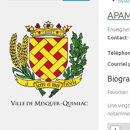
APAM 
Enseignem
Contact
:
Téléphon
Courriel
Biogr
Favoriser
Une vingt
notamment