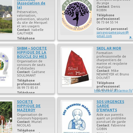
professionnel
:
(Association de
du yoga
06 71 11 86 57
Contact
:
Denis
la)
ROBIN
Courriel personnel
:
Préservation,
michel-
Téléphone
valorisation,
rault2@orange.fr
professionnel
:
prévention, sécurité
06 73 64 55 14
du site de Merquel
et ses usagers
Courriel personnel
:
Contact
:
Isabelle
sarvayogamesquer@
GAUTHIER
gmail.com
►
Téléphone
professionnel
:
06 87 06 81 33
SHBM – SOCIETE
SKOL AR MOR
Courriel personnel
:
HIPPIQUE DE LA
Formation
routedemerquel@g
BOUCLE DU MES
professionnelle de
mail.com
charpentiers de
Organisation de
marine et recyclerie
concours de sauts
nautique
d’obstacles
Contact
:
Mike
Contact
:
Gaëtane
NEWMEYER et Bruno
SOULIMANT
DOLIVET
Téléphone
Téléphone
professionnel
:
professionnel
:
06 99 73 85 61
02 40 19 37 91
http://www.skolarmor.fr/
Téléphone
Téléphone
professionnel
:
professionnel
:
0240425039
SOCIETE
SOS URGENCES
06 33 10 03 20
HIPPIQUE DE
GARDE
Courriel personnel
:
Courriel personnel
:
g.soulimant@wanad
MAZEROY
D’ENFANTS
contact@skolarmor.fr
oo.fr
Organisation de
Aide aux parents
concours hippiques
ayant un problème
Contact
:
Muriel
ponctuel de garde
NICOLAS
Contact
:
Fabienne
GOBIN
Téléphone