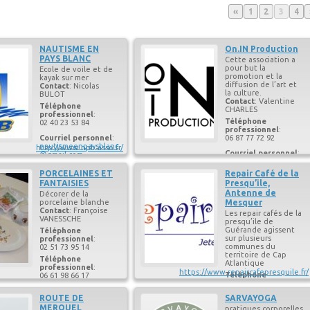
Page
Page
Page
Pag
«
1
2
3
4
NAUTISME EN
On.IN Production
PAYS BLANC
Cette association a
pour but la
Ecole de voile et de
promotion et la
kayak sur mer
diffusion de l’art et
Contact
:
Nicolas
la culture.
BULOT
Contact
:
Valentine
Téléphone
CHARLES
professionnel
:
Téléphone
02 40 23 53 84
professionnel
:
Courriel personnel
:
06 87 77 72 92
nautismeenpaysblanc
http://www.npb.asso.fr/
Courriel personnel
:
@gmail.com
on.in.production44@
gmail.com
PORCELAINES ET
Repair Café de la
FANTAISIES
Presqu’ile,
Antenne de
Décorer de la
porcelaine blanche
Mesquer
Contact
:
Françoise
Les repair cafés de la
VANESSCHE
presqu’ile de
Guérande agissent
Téléphone
sur plusieurs
professionnel
:
communes du
02 51 73 95 14
territoire de Cap
Téléphone
Atlantique
professionnel
:
https://www.repaircafepresquile.fr/
Téléphone
06 61 98 66 17
professionnel
:
Courriel personnel
:
06 77 81 53 25
ROUTE DE
SARVAYOGA
andre.vanessche@or
Téléphone
ange.fr
MERQUEL
pratiques corporelles