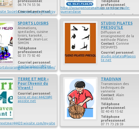
professionnel
:
Téléphone
06 74 74 55 56
professionnel
:
http://sosurgencesmamans.com/presquile-
02 51 73 04 79
site Societe hippique de Mazeroy
Courriel personnel
:
guerandaise
ecuries.belair@gmail.
Courriel personnel
:
com
ileguerandaise@sosu
rgensegardenfantf.or
SPORTS LOISIRS
STUDIO PILATES
g
PRESQU’ILE
Animations,
spectacles, cuisine
Diffusion et
loisirs, karaoké, …
enseignement de la
Contact
:
Jean-Luc
méthode Pilates
SIMON
Contact
:
Corinne
DESHAYES
Téléphone
professionnel
:
Courriel personnel
:
02 51 73 92 40
studio.pilates@lapos
te.net
Courriel personnel
:
jeanlucsimon1@free.
ortsloisirsmesquer.e-monsite.com/
fr
TERRE ET MER –
TRADIVAN
Pour l’Avenir du
Transmission des
Vivant !
techniques de
vannerie
Courriel personnel
:
Contact
:
Alain
terre.et.mer.44420@l
MARAIS
aposte.net
Téléphone
professionnel
:
02 40 45 15 62
Téléphone
professionnel
:
rreetmer44420.wixsite.com/my-site
07 71 73 28 59
Courriel personnel
:
alainmarais@outlook.
com