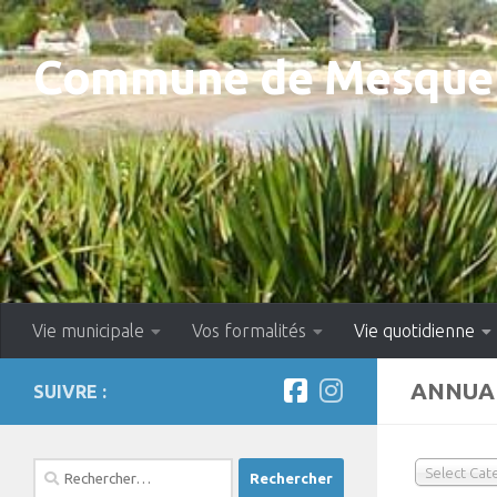
Skip to content
Commune de Mesquer
Vie municipale
Vos formalités
Vie quotidienne
ANNUAI
SUIVRE :
Rechercher :
Select Cat