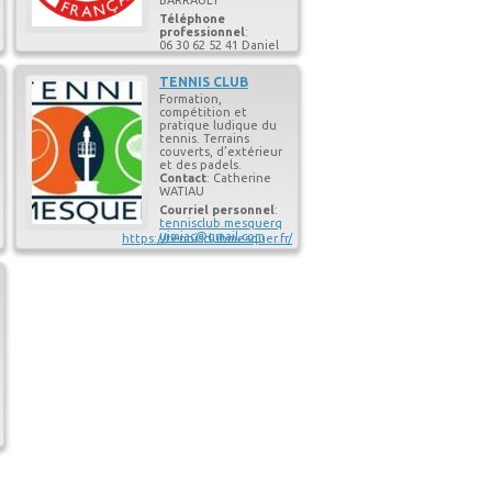
Téléphone
professionnel
:
06 30 62 52 41 Daniel
BARRAULT
Téléphone
TENNIS CLUB
professionnel
:
Formation,
06 07 43 06 81
compétition et
Yannick BOURBIN
pratique ludique du
tennis. Terrains
Courriel personnel
:
couverts, d’extérieur
baloumataf@orange.
et des padels.
frDanielBARRAULT
Contact
:
Catherine
Courriel personnel
:
WATIAU
yannic.bourbin@wan
adoo.fr
Courriel personnel
:
tennisclub.mesquerq
uimiac@gmail.com
https://tennisclubmesquer.fr/