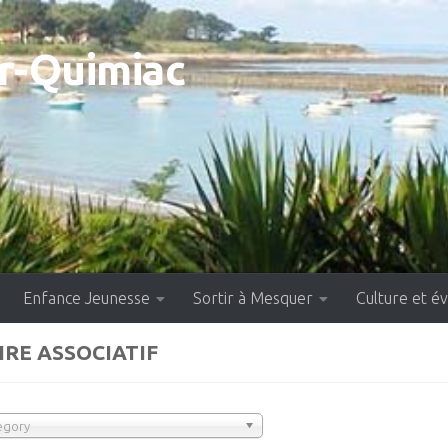
-Quimiac
Enfance Jeunesse
Sortir à Mesquer
Culture et 
RE ASSOCIATIF
egory