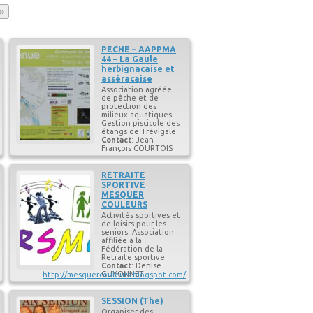
e
»
PECHE – AAPPMA
44 – La Gaule
herbignacaise et
asséracaise
Association agréée
de pêche et de
protection des
milieux aquatiques –
Gestion piscicole des
étangs de Trévigale
Contact
:
Jean-
François
COURTOIS
Téléphone
professionnel
:
RETRAITE
06 45 02 65 48
SPORTIVE
Courriel personnel
:
MESQUER
gaule-herbignacaise-
COULEURS
asseracaise@aappma
Activités sportives et
44.fr
de loisirs pour les
seniors. Association
affiliée à la
Fédération de la
Retraite sportive
Contact
:
Denise
GUYONNET
http://mesquercouleurs.blogspot.com/
Téléphone
professionnel
:
SESSION (The)
06 74 49 72 33
Organiser des