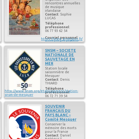
Courriel personnel
:
rencontres annuelles
rsmc44350@gmail.co
de musique
m
irlandaise
Contact
:
Sophie
LUCAS
Téléphone
professionnel
:
06 77 93 62 54
Courriel personnel
:
https://www.anseisiun.fr/
morganbethan@hot
mail.com
SNSM – SOCIETE
NATIONALE DE
SAUVETAGE EN
MER
Station locale
saisonnière de
Mesquer
Contact
:
Denis
THIARD
Téléphone
http://www.snsm.org/etablissement/station-
professionnel
:
snsm-de-mesquer
06 72 71 39 54
Courriel personnel
:
SOUVENIR
president.mesquer@
snsm.org
FRANCAIS DU
PAYS BLANC –
Comité Mesquer
Conserver la
mémoire des morts
pour la France
Contact
:
Daniel
BARRAULT