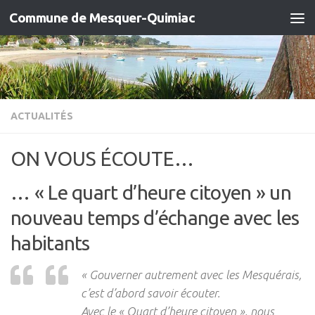
Commune de Mesquer-Quimiac
Skip to content
ACTUALITÉS
ON VOUS ÉCOUTE…
… « Le quart d’heure citoyen » un
nouveau temps d’échange avec les
habitants
« Gouverner autrement avec les Mesquérais,
c’est d’abord savoir écouter.
Avec le « Quart d’heure citoyen », nous